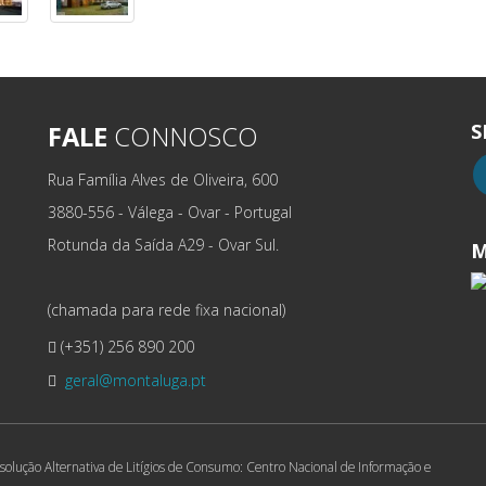
S
FALE
CONNOSCO
Rua Família Alves de Oliveira, 600
3880-556 - Válega - Ovar - Portugal
Rotunda da Saída A29 - Ovar Sul.
M
(chamada para rede fixa nacional)
(+351) 256 890 200
geral@montaluga.pt
solução Alternativa de Litígios de Consumo: Centro Nacional de Informação e