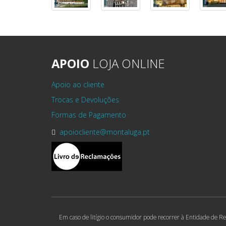
APOIO
LOJA ONLINE
Apoio ao cliente
Trocas e Devoluções
Formas de Pagamento
apoiocliente@montaluga.pt
Em caso de litígio o consumidor pode recorrer à Entidade de Re