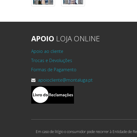
APOIO
LOJA ONLINE
Apoio ao cliente
Trocas e Devoluções
Formas de Pagamento
apoiocliente@montaluga.pt
Em caso de litígio o consumidor pode recorrer à Entidade de Re