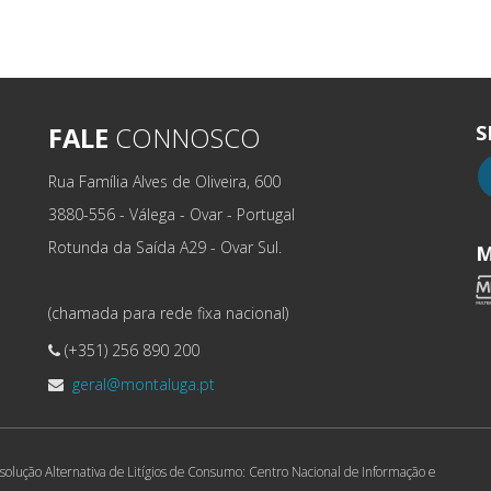
S
FALE
CONNOSCO
Rua Família Alves de Oliveira, 600
3880-556 - Válega - Ovar - Portugal
Rotunda da Saída A29 - Ovar Sul.
M
(chamada para rede fixa nacional)
(+351) 256 890 200
geral@montaluga.pt
solução Alternativa de Litígios de Consumo: Centro Nacional de Informação e