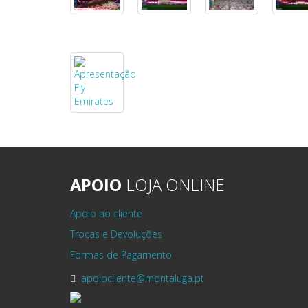
APOIO
LOJA ONLINE
Apoio ao cliente
Trocas e Devoluções
Formas de Pagamento
apoiocliente@montaluga.pt